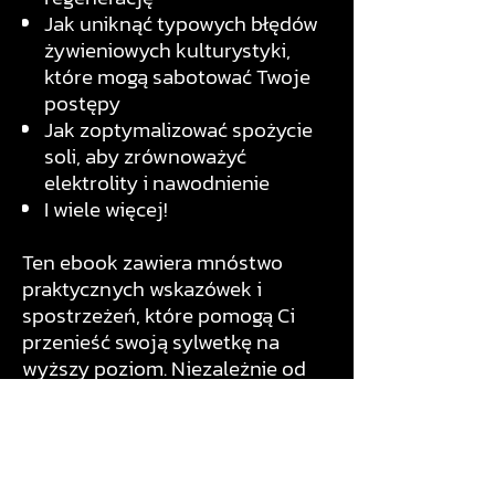
Jak uniknąć typowych błędów
żywieniowych kulturystyki,
które mogą sabotować Twoje
postępy
Jak zoptymalizować spożycie
soli, aby zrównoważyć
elektrolity i nawodnienie
I wiele więcej!
Ten ebook zawiera mnóstwo
praktycznych wskazówek i
spostrzeżeń, które pomogą Ci
przenieść swoją sylwetkę na
wyższy poziom. Niezależnie od
tego, czy dopiero zaczynasz
przygodę z dietą mięsożerną, czy
też jesteś doświadczonym
weteranem, w tym ebooku